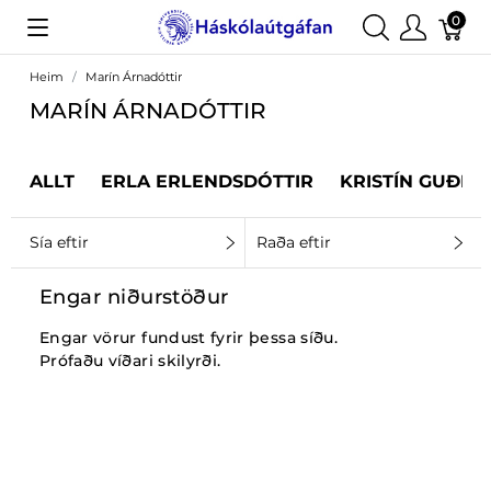
0
Heim
Marín Árnadóttir
MARÍN ÁRNADÓTTIR
ALLT
ERLA ERLENDSDÓTTIR
KRISTÍN GUÐRÚ
Sía eftir
Raða eftir
Engar niðurstöður
Engar vörur fundust fyrir þessa síðu.
Prófaðu víðari skilyrði.