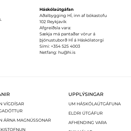
Háskólaútgáfan
Aðalbygging HÍ, inn af bókastofu
.
102 Reykjavík
Afgreiðsla vara:
Sækja má pantaðar vörur á
þjónustuborð HÍ á Háskólatorgi
Sími: +354 525 4003
Netfang: hu@hi.is
ANIR
UPPLÝSINGAR
N VÍGDÍSAR
UM HÁSKÓLAÚTGÁFUNA
GADÓTTUR
ELDRI ÚTGÁFUR
N ÁRNA MAGNÚSSONAR
AFHENDING VARA
EKISTOFNUN