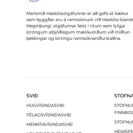
Markmið Háskólaútgáfunnar er að gefa út bækur
sem byggðar eru á rannsóknum við Háskóla Íslands
Meginþungi útgáfunnar felst í ritum sem fylgja
ströngum alþjóðlegum mælikvörðum við miðlun
þekkingar og birtingu rannsóknaniðurstaðna.
SVIÐ
STOFN
HUGVÍSINDASVIÐ
STOFNU
FINNBO
FÉLAGSVÍSINDASVIÐ
STOFNU
MENNTAVÍSINDASVIÐ
HEIMSP