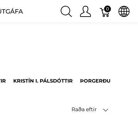
0
ÚTGÁFA
IR
KRISTÍN I. PÁLSDÓTTIR
ÞORGERÐUR H. ÞORV
Raða eftir