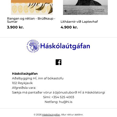
Rangan og réttan - Brúðkaup -
Sumar
Litháarnir við Laptevhaf
3.900 kr.
4.900 kr.
Háskólaútgáfan
Aðalbygging HÍ, inn af bókastofu
102 Reykjavík
Afgreiðsla vara:
Sækja má pantaðar vörur á þjónustuborð HÍ á Háskólatorgi
Sími: +354 525 4003
Netfang: hu@hi.is
© 2026
Háskólaútgáfan
. Allur réttur áskilinn.