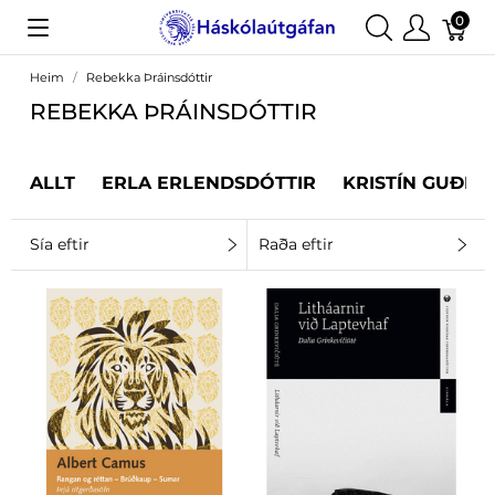
0
Heim
Rebekka Þráinsdóttir
REBEKKA ÞRÁINSDÓTTIR
ALLT
ERLA ERLENDSDÓTTIR
KRISTÍN GUÐRÚ
Sía eftir
Raða eftir