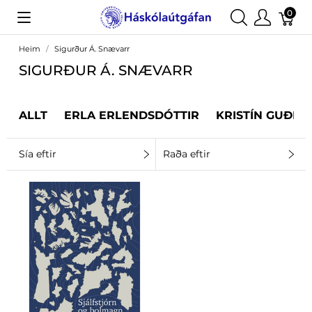
0
Heim
Sigurður Á. Snævarr
SIGURÐUR Á. SNÆVARR
ALLT
ERLA ERLENDSDÓTTIR
KRISTÍN GUÐRÚ
Sía eftir
Raða eftir