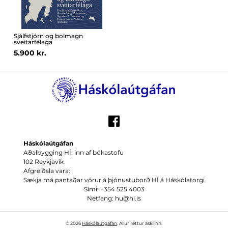
Sjálfstjórn og bolmagn
sveitarfélaga
5.900 kr.
Háskólaútgáfan
Aðalbygging HÍ, inn af bókastofu
102 Reykjavík
Afgreiðsla vara:
Sækja má pantaðar vörur á þjónustuborð HÍ á Háskólatorgi
Sími: +354 525 4003
Netfang: hu@hi.is
© 2026
Háskólaútgáfan
. Allur réttur áskilinn.