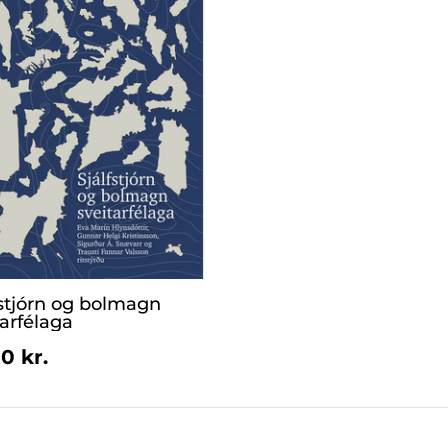
fstjórn og bolmagn
tarfélaga
0 kr.