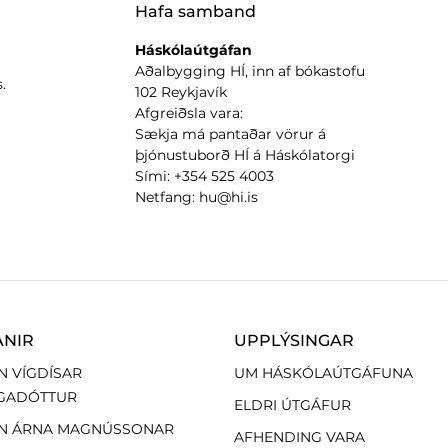
Hafa samband
Háskólaútgáfan
Aðalbygging HÍ, inn af bókastofu
.
102 Reykjavík
Afgreiðsla vara:
Sækja má pantaðar vörur á
þjónustuborð HÍ á Háskólatorgi
Sími: +354 525 4003
Netfang: hu@hi.is
ANIR
UPPLÝSINGAR
N VÍGDÍSAR
UM HÁSKÓLAÚTGÁFUNA
GADÓTTUR
ELDRI ÚTGÁFUR
N ÁRNA MAGNÚSSONAR
AFHENDING VARA