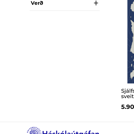
Verð
Sjál
svei
5.90