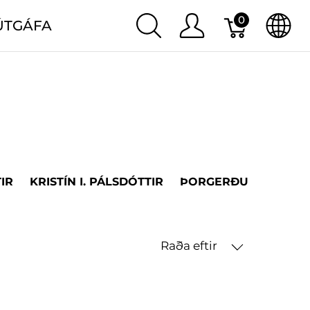
0
ÚTGÁFA
IR
KRISTÍN I. PÁLSDÓTTIR
ÞORGERÐUR H. ÞORV
Raða eftir