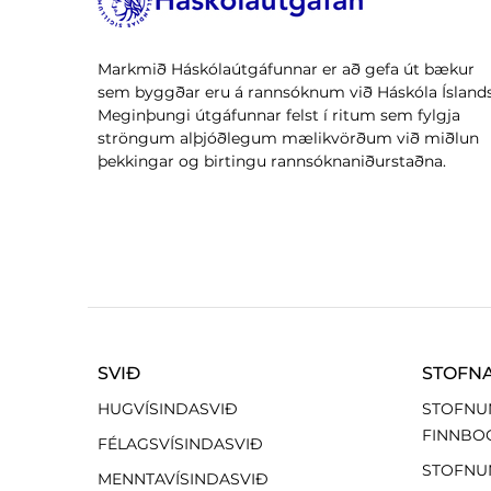
Markmið Háskólaútgáfunnar er að gefa út bækur
sem byggðar eru á rannsóknum við Háskóla Íslands
Meginþungi útgáfunnar felst í ritum sem fylgja
ströngum alþjóðlegum mælikvörðum við miðlun
þekkingar og birtingu rannsóknaniðurstaðna.
SVIÐ
STOFN
HUGVÍSINDASVIÐ
STOFNU
FINNBO
FÉLAGSVÍSINDASVIÐ
STOFNU
MENNTAVÍSINDASVIÐ