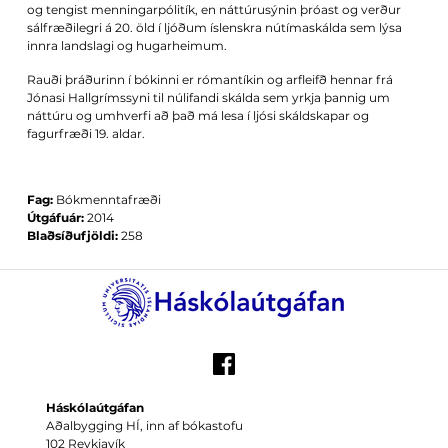
og tengist menningarpólitík, en náttúrusýnin þróast og verður
sálfræðilegri á 20. öld í ljóðum íslenskra nútímaskálda sem lýsa
innra landslagi og hugarheimum.
Rauði þráðurinn í bókinni er rómantíkin og arfleifð hennar frá
Jónasi Hallgrímssyni til núlifandi skálda sem yrkja þannig um
náttúru og umhverfi að það má lesa í ljósi skáldskapar og
fagurfræði 19. aldar.
Fag:
Bókmenntafræði
Útgáfuár:
2014
Blaðsíðufjöldi:
258
Háskólaútgáfan
Aðalbygging HÍ, inn af bókastofu
102 Reykjavík