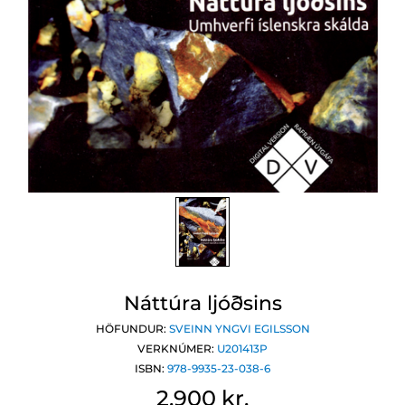
Náttúra ljóðsins
HÖFUNDUR:
SVEINN YNGVI EGILSSON
VERKNÚMER:
U201413P
ISBN:
978-9935-23-038-6
2.900 kr.