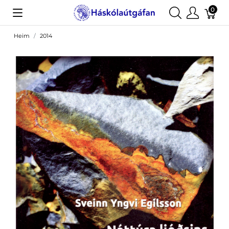
0
Heim
2014