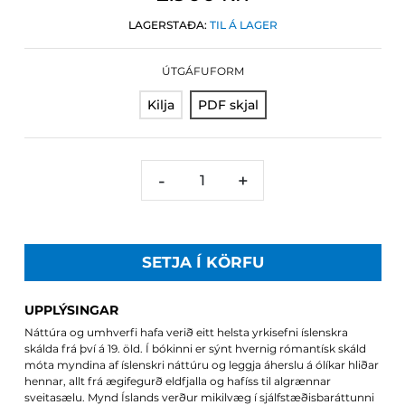
LAGERSTAÐA:
TIL Á LAGER
ÚTGÁFUFORM
Kilja
PDF skjal
-
+
SETJA Í KÖRFU
UPPLÝSINGAR
Náttúra og umhverfi hafa verið eitt helsta yrkisefni íslenskra
skálda frá því á 19. öld. Í bókinni er sýnt hvernig rómantísk skáld
móta myndina af íslenskri náttúru og leggja áherslu á ólíkar hliðar
hennar, allt frá ægifegurð eldfjalla og hafíss til algrænnar
sveitasælu. Mynd Íslands verður mikilvæg í sjálfstæðisbaráttunni