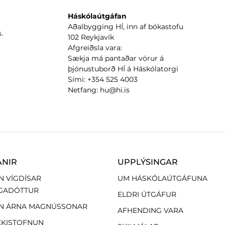
Háskólaútgáfan
Aðalbygging HÍ, inn af bókastofu
.
102 Reykjavík
Afgreiðsla vara:
Sækja má pantaðar vörur á
þjónustuborð HÍ á Háskólatorgi
Sími: +354 525 4003
Netfang: hu@hi.is
ANIR
UPPLÝSINGAR
N VÍGDÍSAR
UM HÁSKÓLAÚTGÁFUNA
GADÓTTUR
ELDRI ÚTGÁFUR
N ÁRNA MAGNÚSSONAR
AFHENDING VARA
EKISTOFNUN