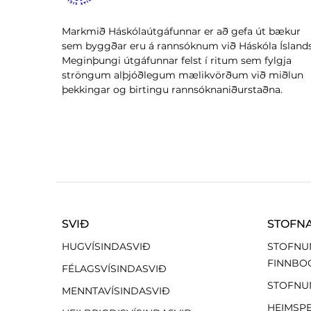
Markmið Háskólaútgáfunnar er að gefa út bækur
sem byggðar eru á rannsóknum við Háskóla Íslands
Meginþungi útgáfunnar felst í ritum sem fylgja
ströngum alþjóðlegum mælikvörðum við miðlun
þekkingar og birtingu rannsóknaniðurstaðna.
SVIÐ
STOFN
HUGVÍSINDASVIÐ
STOFNU
FINNBO
FÉLAGSVÍSINDASVIÐ
STOFNU
MENNTAVÍSINDASVIÐ
HEIMSP