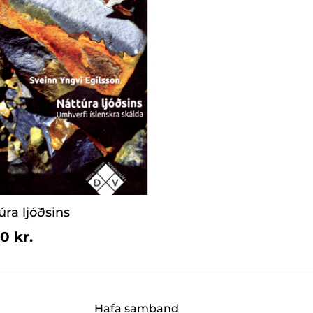
úra ljóðsins
0 kr.
Hafa samband