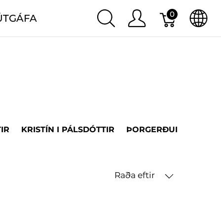
0
ÚTGÁFA
IR
KRISTÍN I PÁLSDÓTTIR
ÞORGERÐUR H. ÞORV
Raða eftir