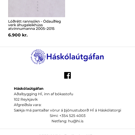
Lóðrétt rannsókn - Ódauðleg
verk áhugaleikhúss
atvinnumanna 2005–2015
6.900 kr.
Háskólaútgáfan
Aðalbygging HÍ, inn af bókastofu
102 Reykjavík
Afgreiðsla vara:
Sækja má pantaðar vörur á þjónustuborð HÍ á Háskólatorgi
Sími: +354 525 4003
Netfang: hu@hi.is