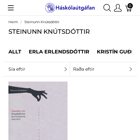
0
Heim
Steinunn Knútsdóttir
STEINUNN KNÚTSDÓTTIR
ALLT
ERLA ERLENDSDÓTTIR
KRISTÍN GUÐRÚ
Sía eftir
Raða eftir