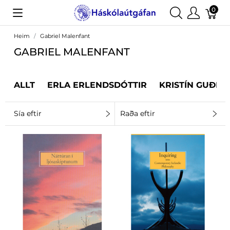
0
Heim
Gabriel Malenfant
GABRIEL MALENFANT
ALLT
ERLA ERLENDSDÓTTIR
KRISTÍN GUÐRÚ
Sía eftir
Raða eftir