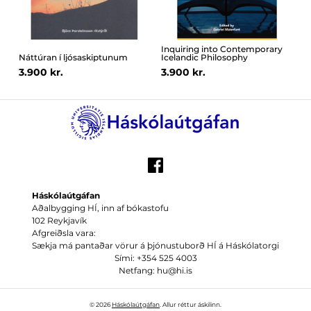
Inquiring into Contemporary
Náttúran í ljósaskiptunum
Icelandic Philosophy
3.900 kr.
3.900 kr.
Háskólaútgáfan
Aðalbygging HÍ, inn af bókastofu
102 Reykjavík
Afgreiðsla vara:
Sækja má pantaðar vörur á þjónustuborð HÍ á Háskólatorgi
Sími: +354 525 4003
Netfang: hu@hi.is
© 2026
Háskólaútgáfan
. Allur réttur áskilinn.