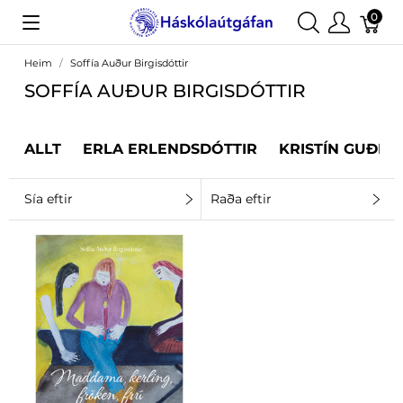
0
Heim
Soffía Auður Birgisdóttir
SOFFÍA AUÐUR BIRGISDÓTTIR
ALLT
ERLA ERLENDSDÓTTIR
KRISTÍN GUÐRÚ
Sía eftir
Raða eftir