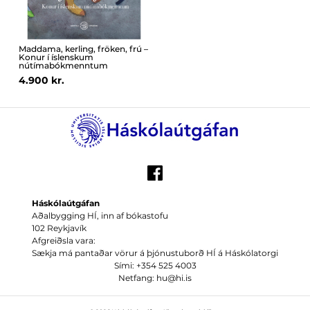
Maddama, kerling, fröken, frú –
Konur í íslenskum
nútímabókmenntum
4.900 kr.
Háskólaútgáfan
Aðalbygging HÍ, inn af bókastofu
102 Reykjavík
Afgreiðsla vara:
Sækja má pantaðar vörur á þjónustuborð HÍ á Háskólatorgi
Sími: +354 525 4003
Netfang: hu@hi.is