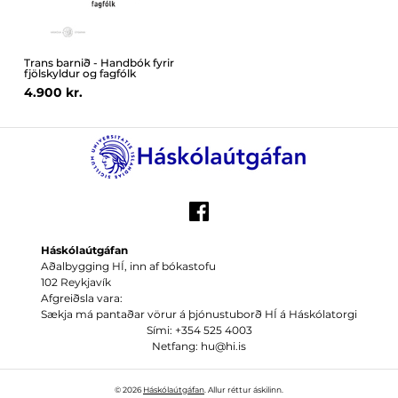
Trans barnið - Handbók fyrir
fjölskyldur og fagfólk
4.900 kr.
Háskólaútgáfan
Aðalbygging HÍ, inn af bókastofu
102 Reykjavík
Afgreiðsla vara:
Sækja má pantaðar vörur á þjónustuborð HÍ á Háskólatorgi
Sími: +354 525 4003
Netfang: hu@hi.is
© 2026
Háskólaútgáfan
. Allur réttur áskilinn.