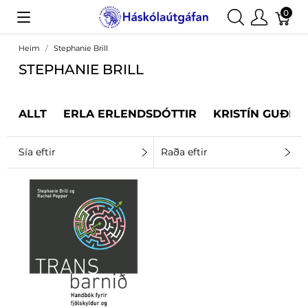
0
Heim
Stephanie Brill
STEPHANIE BRILL
ALLT
ERLA ERLENDSDÓTTIR
KRISTÍN GUÐRÚ
Sía eftir
Raða eftir