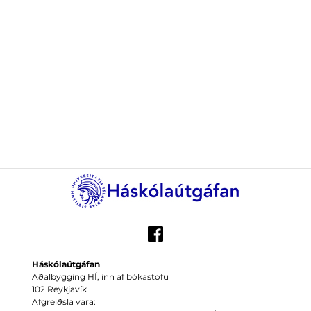
Háskólaútgáfan
Aðalbygging HÍ, inn af bókastofu
102 Reykjavík
Afgreiðsla vara: