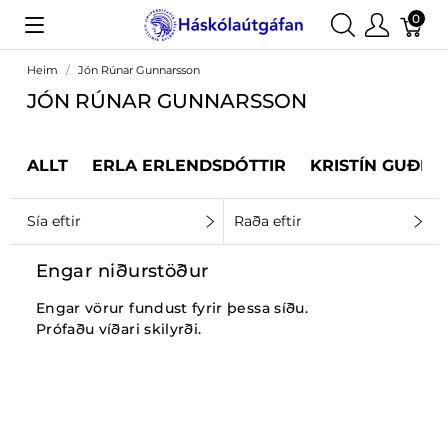
0
Heim
Jón Rúnar Gunnarsson
JÓN RÚNAR GUNNARSSON
ALLT
ERLA ERLENDSDÓTTIR
KRISTÍN GUÐRÚ
Sía eftir
Raða eftir
Engar niðurstöður
Engar vörur fundust fyrir þessa síðu.
Prófaðu víðari skilyrði.