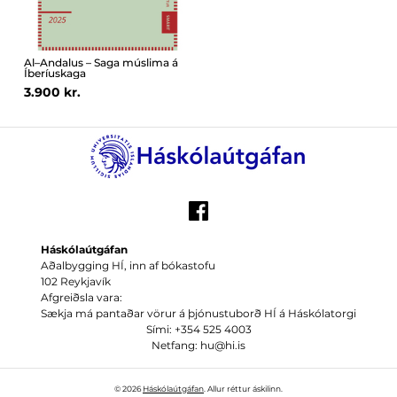
Al–Andalus – Saga múslima á
Íberíuskaga
3.900 kr.
Háskólaútgáfan
Aðalbygging HÍ, inn af bókastofu
102 Reykjavík
Afgreiðsla vara:
Sækja má pantaðar vörur á þjónustuborð HÍ á Háskólatorgi
Sími: +354 525 4003
Netfang: hu@hi.is
© 2026
Háskólaútgáfan
. Allur réttur áskilinn.