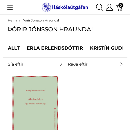
0
Heim
Þórir Jónsson Hraundal
ÞÓRIR JÓNSSON HRAUNDAL
ALLT
ERLA ERLENDSDÓTTIR
KRISTÍN GUÐRÚ
Sía eftir
Raða eftir