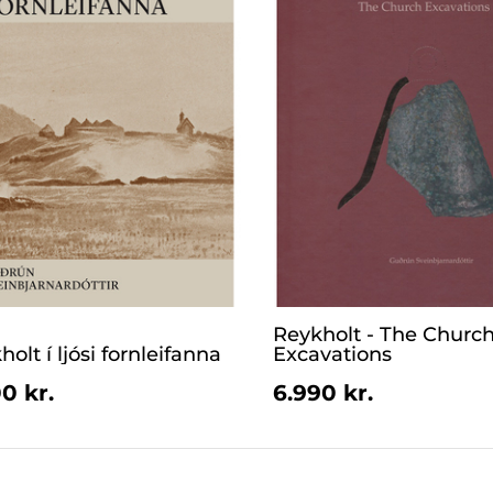
Reykholt - The Churc
olt í ljósi fornleifanna
Excavations
0 kr.
6.990 kr.