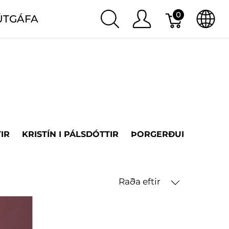
0
ÚTGÁFA
IR
KRISTÍN I PÁLSDÓTTIR
ÞORGERÐUR H. ÞORV
Raða eftir