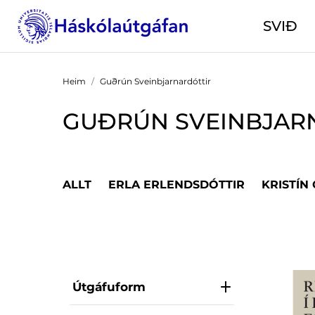
SVIÐ
Heim
Guðrún Sveinbjarnardóttir
GUÐRÚN SVEINBJAR
ALLT
ERLA ERLENDSDÓTTIR
KRISTÍN
Útgáfuform