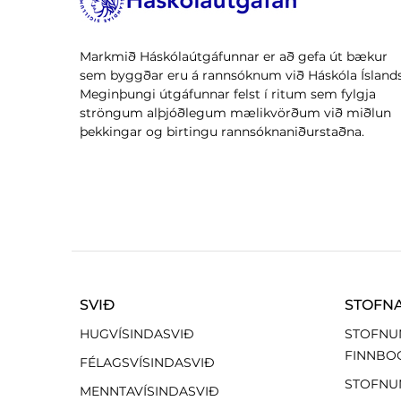
Markmið Háskólaútgáfunnar er að gefa út bækur
sem byggðar eru á rannsóknum við Háskóla Íslands
Meginþungi útgáfunnar felst í ritum sem fylgja
ströngum alþjóðlegum mælikvörðum við miðlun
þekkingar og birtingu rannsóknaniðurstaðna.
SVIÐ
STOFN
HUGVÍSINDASVIÐ
STOFNU
FINNBO
FÉLAGSVÍSINDASVIÐ
STOFNU
MENNTAVÍSINDASVIÐ