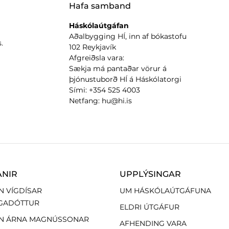
Hafa samband
Háskólaútgáfan
Aðalbygging HÍ, inn af bókastofu
.
102 Reykjavík
Afgreiðsla vara:
Sækja má pantaðar vörur á
þjónustuborð HÍ á Háskólatorgi
Sími: +354 525 4003
Netfang: hu@hi.is
ANIR
UPPLÝSINGAR
N VÍGDÍSAR
UM HÁSKÓLAÚTGÁFUNA
GADÓTTUR
ELDRI ÚTGÁFUR
N ÁRNA MAGNÚSSONAR
AFHENDING VARA