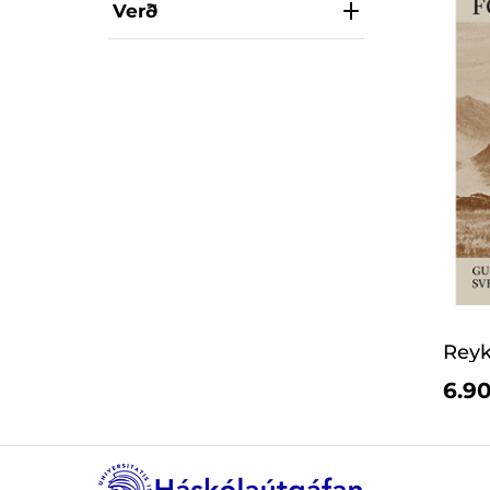
Verð
Reykh
6.90