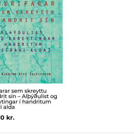
farar sem skreyttu
it sín – Alþýðulist og
ytingar í handritum
i alda
0 kr.