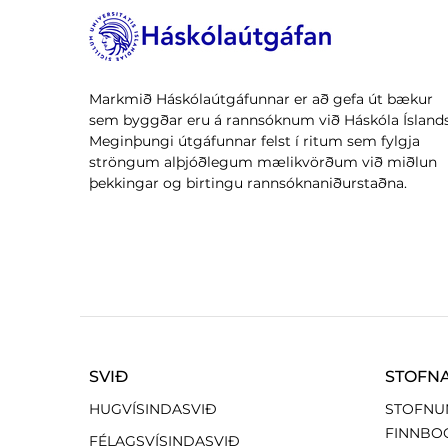
Markmið Háskólaútgáfunnar er að gefa út bækur
sem byggðar eru á rannsóknum við Háskóla Íslands
Meginþungi útgáfunnar felst í ritum sem fylgja
ströngum alþjóðlegum mælikvörðum við miðlun
þekkingar og birtingu rannsóknaniðurstaðna.
SVIÐ
STOFN
HUGVÍSINDASVIÐ
STOFNU
FINNBO
FÉLAGSVÍSINDASVIÐ