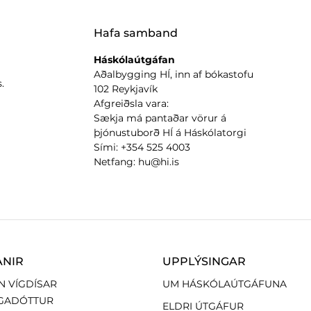
Hafa samband
Háskólaútgáfan
Aðalbygging HÍ, inn af bókastofu
.
102 Reykjavík
Afgreiðsla vara:
Sækja má pantaðar vörur á
þjónustuborð HÍ á Háskólatorgi
Sími: +354 525 4003
Netfang: hu@hi.is
ANIR
UPPLÝSINGAR
N VÍGDÍSAR
UM HÁSKÓLAÚTGÁFUNA
GADÓTTUR
ELDRI ÚTGÁFUR