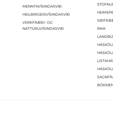
STOFNU
MENNTAVÍSINDASVIÐ
HEIMSP
HEILBRIGÐISVÍSINDASVIÐ
SIÐFRÆ
VERKFRÆÐI- OG
NÁTTÚRUVÍSINDASVIÐ
RIKK
LANDBÚ
HÁSKÓLI
HÁSKÓLI
LISTAHÁ
HÁSKÓLI
SAGNFR
BÓKMEN