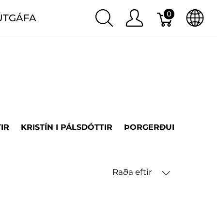
0
ÚTGÁFA
IR
KRISTÍN I PÁLSDÓTTIR
ÞORGERÐUR H. ÞORV
Raða eftir