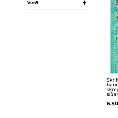
Verð
Skri
handr
skre
síðar
6.50