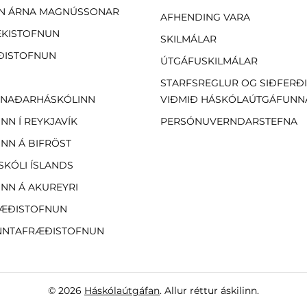
N ÁRNA MAGNÚSSONAR
AFHENDING VARA
EKISTOFNUN
SKILMÁLAR
ÐISTOFNUN
ÚTGÁFUSKILMÁLAR
STARFSREGLUR OG SIÐFERÐ
NAÐARHÁSKÓLINN
VIÐMIÐ HÁSKÓLAÚTGÁFUNN
NN Í REYKJAVÍK
PERSÓNUVERNDARSTEFNA
NN Á BIFRÖST
SKÓLI ÍSLANDS
NN Á AKUREYRI
ÆÐISTOFNUN
NTAFRÆÐISTOFNUN
© 2026
Háskólaútgáfan
. Allur réttur áskilinn.