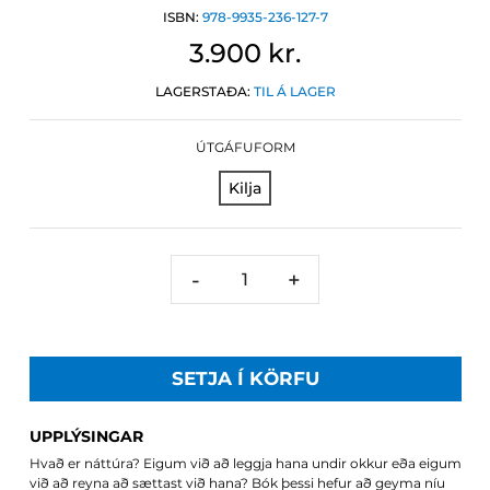
ISBN:
978-9935-236-127-7
3.900 kr.
LAGERSTAÐA:
TIL Á LAGER
ÚTGÁFUFORM
Kilja
-
+
SETJA Í KÖRFU
UPPLÝSINGAR
Hvað er náttúra? Eigum við að leggja hana undir okkur eða eigum
við að reyna að sættast við hana? Bók þessi hefur að geyma níu