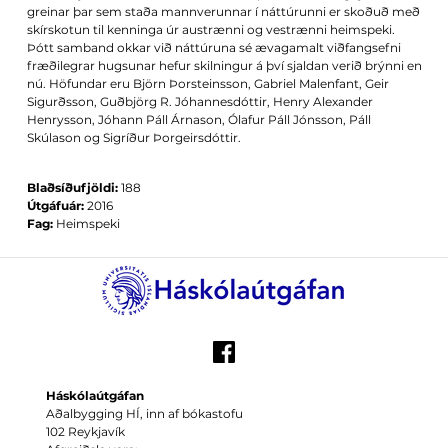
greinar þar sem staða mannverunnar í náttúrunni er skoðuð með
skírskotun til kenninga úr austrænni og vestrænni heimspeki.
Þótt samband okkar við náttúruna sé ævagamalt viðfangsefni
fræðilegrar hugsunar hefur skilningur á því sjaldan verið brýnni en
nú. Höfundar eru Björn Þorsteinsson, Gabriel Malenfant, Geir
Sigurðsson, Guðbjörg R. Jóhannesdóttir, Henry Alexander
Henrysson, Jóhann Páll Árnason, Ólafur Páll Jónsson, Páll
Skúlason og Sigríður Þorgeirsdóttir.
Blaðsíðufjöldi:
188
Útgáfuár:
2016
Fag:
Heimspeki
Háskólaútgáfan
Aðalbygging HÍ, inn af bókastofu
102 Reykjavík