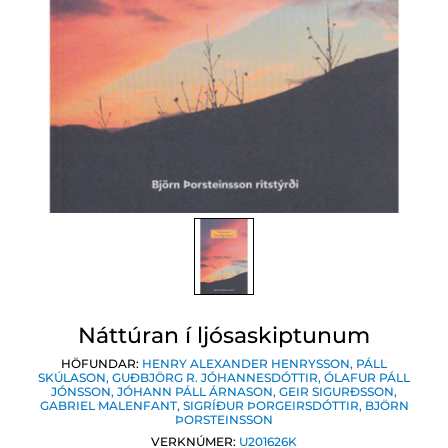
Náttúran í ljósaskiptunum
HÖFUNDAR:
HENRY ALEXANDER HENRYSSON
,
PÁLL
SKÚLASON
,
GUÐBJÖRG R. JÓHANNESDÓTTIR
,
ÓLAFUR PÁLL
JÓNSSON
,
JÓHANN PÁLL ÁRNASON
,
GEIR SIGURÐSSON
,
GABRIEL MALENFANT
,
SIGRÍÐUR ÞORGEIRSDÓTTIR
,
BJÖRN
ÞORSTEINSSON
VERKNÚMER:
U201626K