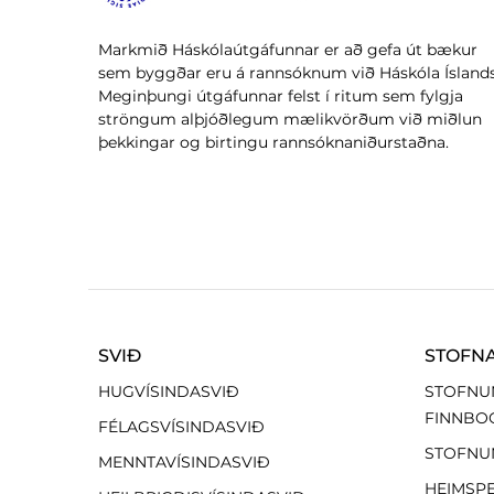
Markmið Háskólaútgáfunnar er að gefa út bækur
sem byggðar eru á rannsóknum við Háskóla Íslands
Meginþungi útgáfunnar felst í ritum sem fylgja
ströngum alþjóðlegum mælikvörðum við miðlun
þekkingar og birtingu rannsóknaniðurstaðna.
SVIÐ
STOFN
HUGVÍSINDASVIÐ
STOFNU
FINNBO
FÉLAGSVÍSINDASVIÐ
STOFNU
MENNTAVÍSINDASVIÐ
HEIMSP