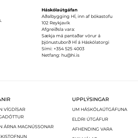
Háskólaútgáfan
Aðalbygging HÍ, inn af bókastofu
.
102 Reykjavík
Afgreiðsla vara:
Sækja má pantaðar vörur á
þjónustuborð HÍ á Háskólatorgi
Sími: +354 525 4003
Netfang: hu@hi.is
ANIR
UPPLÝSINGAR
N VÍGDÍSAR
UM HÁSKÓLAÚTGÁFUNA
GADÓTTUR
ELDRI ÚTGÁFUR
N ÁRNA MAGNÚSSONAR
AFHENDING VARA
EKISTOFNUN