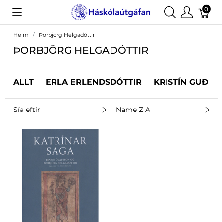
0
Heim
Þorbjörg Helgadóttir
ÞORBJÖRG HELGADÓTTIR
ALLT
ERLA ERLENDSDÓTTIR
KRISTÍN GUÐRÚ
Sía eftir
Name Z A