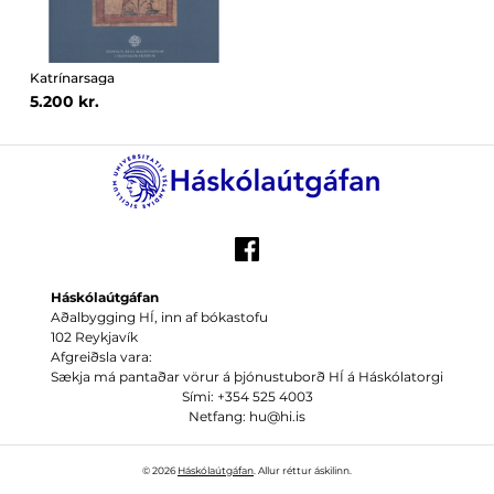
Katrínarsaga
5.200 kr.
Háskólaútgáfan
Aðalbygging HÍ, inn af bókastofu
102 Reykjavík
Afgreiðsla vara:
Sækja má pantaðar vörur á þjónustuborð HÍ á Háskólatorgi
Sími: +354 525 4003
Netfang: hu@hi.is
© 2026
Háskólaútgáfan
. Allur réttur áskilinn.