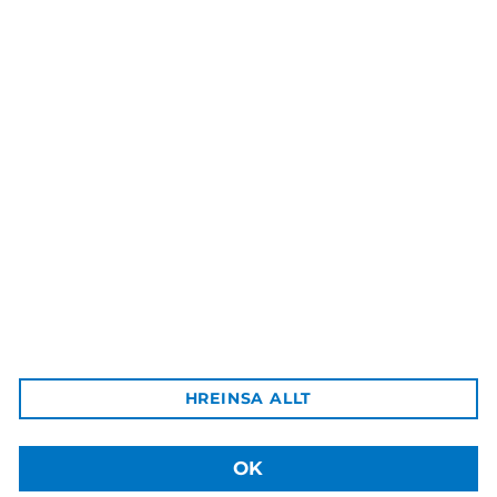
Lífssögur ungs fólks –
Samskipti, áhættuhegðun,
styrkleikar
9.000 kr.
Háskólaútgáfan
Aðalbygging HÍ, inn af bókastofu
102 Reykjavík
Afgreiðsla vara:
HREINSA ALLT
Sækja má pantaðar vörur á þjónustuborð HÍ á Háskólatorgi
Sími: +354 525 4003
Netfang: hu@hi.is
OK