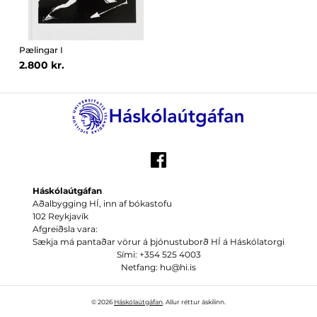
Pælingar I
2.800 kr.
Háskólaútgáfan
Aðalbygging HÍ, inn af bókastofu
102 Reykjavík
Afgreiðsla vara:
Sækja má pantaðar vörur á þjónustuborð HÍ á Háskólatorgi
Sími: +354 525 4003
Netfang: hu@hi.is
© 2026
Háskólaútgáfan
. Allur réttur áskilinn.