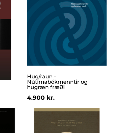
Hug/raun -
Nútímabókmenntir og
hugræn fræði
4.900 kr.