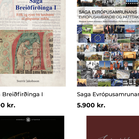
 Breiðfirðinga I
Saga Evrópusamruna
0 kr.
5.900 kr.