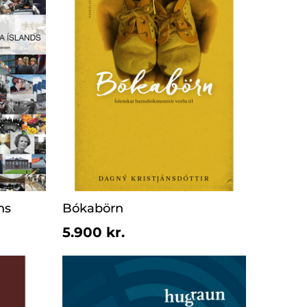
ns
Bókabörn
5.900 kr.