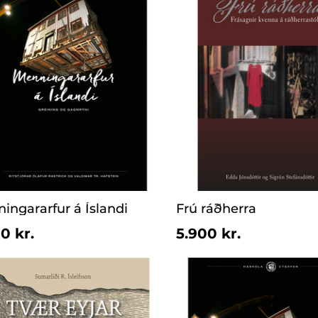
ingararfur á Íslandi
Frú ráðherra
0 kr.
5.900 kr.