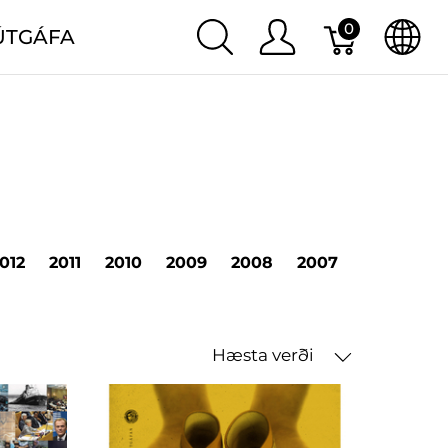
0
ÚTGÁFA
012
2011
2010
2009
2008
2007
2006
20
Hæsta verði