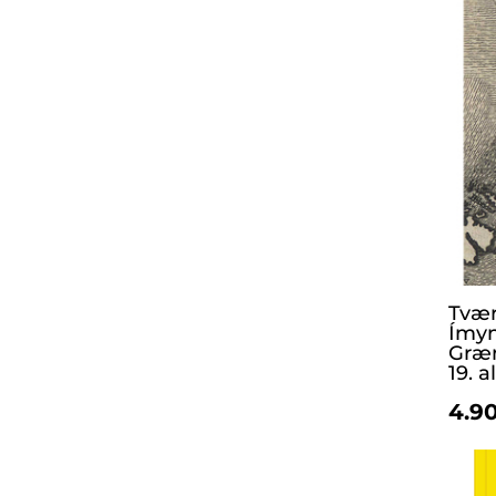
Tvær
Ímyn
Græn
19. a
4.90