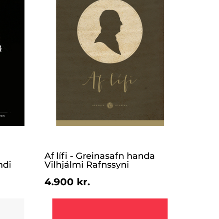
Af lífi - Greinasafn handa
ndi
Vilhjálmi Rafnssyni
4.900 kr.