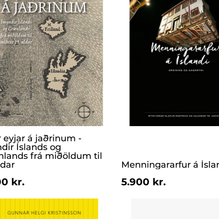
 eyjar á jaðrinum -
dir Íslands og
lands frá miðöldum til
ldar
Menningararfur á Ísla
0 kr.
5.900 kr.