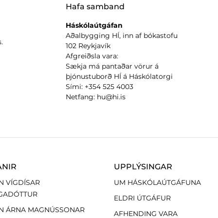
Hafa samband
Háskólaútgáfan
Aðalbygging HÍ, inn af bókastofu
.
102 Reykjavík
Afgreiðsla vara:
Sækja má pantaðar vörur á
þjónustuborð HÍ á Háskólatorgi
Sími: +354 525 4003
Netfang: hu@hi.is
ANIR
UPPLÝSINGAR
N VÍGDÍSAR
UM HÁSKÓLAÚTGÁFUNA
GADÓTTUR
ELDRI ÚTGÁFUR
N ÁRNA MAGNÚSSONAR
AFHENDING VARA