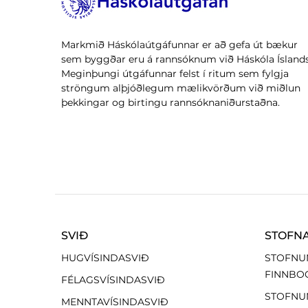
Markmið Háskólaútgáfunnar er að gefa út bækur
sem byggðar eru á rannsóknum við Háskóla Íslands
Meginþungi útgáfunnar felst í ritum sem fylgja
ströngum alþjóðlegum mælikvörðum við miðlun
þekkingar og birtingu rannsóknaniðurstaðna.
SVIÐ
STOFN
HUGVÍSINDASVIÐ
STOFNU
FINNBO
FÉLAGSVÍSINDASVIÐ
STOFNU
MENNTAVÍSINDASVIÐ