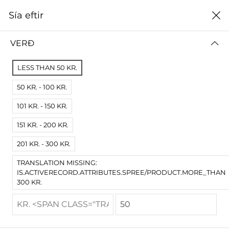
0
Sía eftir
Heim
1999
VERÐ
1999
LESS THAN 50 KR.
ALLT
2024
2023
2022
2021
2020
2019
50 KR. - 100 KR.
101 KR. - 150 KR.
Sía eftir
Lægsta verði
151 KR. - 200 KR.
Engar niðurstöður
201 KR. - 300 KR.
Engar vörur fundust fyrir þessa síðu.
TRANSLATION MISSING:
Prófaðu víðari skilyrði.
IS.ACTIVERECORD.ATTRIBUTES.SPREE/PRODUCT.MORE_THAN
300 KR.