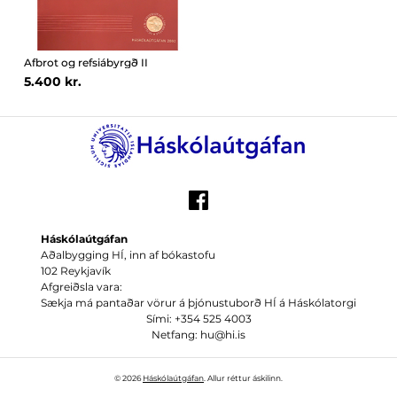
Afbrot og refsiábyrgð II
5.400 kr.
Háskólaútgáfan
Aðalbygging HÍ, inn af bókastofu
102 Reykjavík
Afgreiðsla vara:
Sækja má pantaðar vörur á þjónustuborð HÍ á Háskólatorgi
Sími: +354 525 4003
Netfang: hu@hi.is
© 2026
Háskólaútgáfan
. Allur réttur áskilinn.