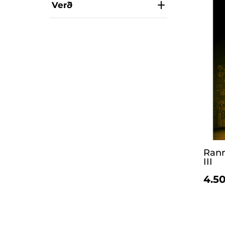
Verð
Rann
III
4.50