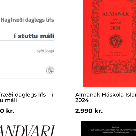
ræði daglegs lífs – í
Almanak Háskóla Ísla
tu máli
2024
0 kr.
2.990 kr.