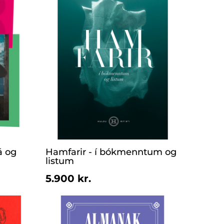
á og
Hamfarir - í bókmenntum og
listum
5.900 kr.