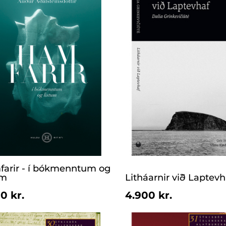
arir - í bókmenntum og
um
Litháarnir við Laptevh
0 kr.
4.900 kr.