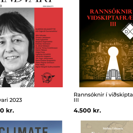
Rannsóknir í viðskipt
ari 2023
III
0 kr.
4.500 kr.