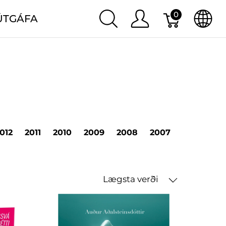
0
ÚTGÁFA
012
2011
2010
2009
2008
2007
2006
20
Lægsta verði