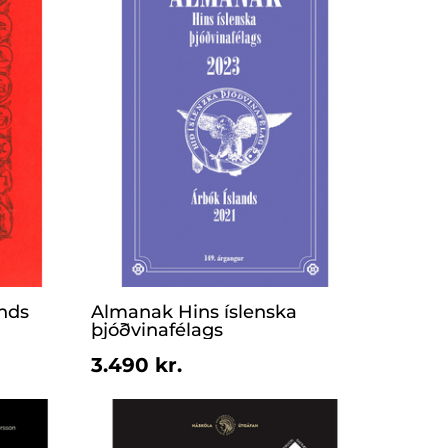
nds
Almanak Hins íslenska
þjóðvinafélags
3.490 kr.