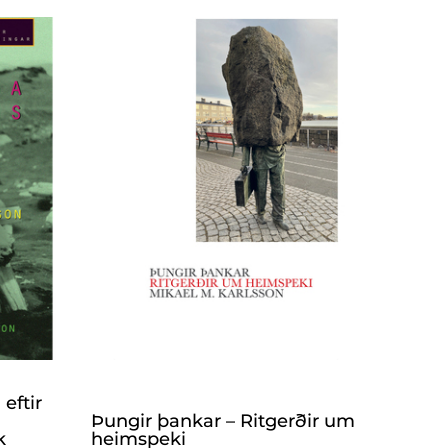
 eftir
Þungir þankar – Ritgerðir um
k
heimspeki