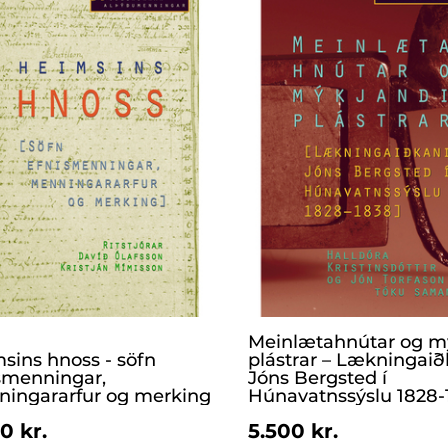
Meinlætahnútar og m
sins hnoss - söfn
plástrar – Lækningaið
smenningar,
Jóns Bergsted í
ingararfur og merking
Húnavatnssýslu 1828-
0 kr.
5.500 kr.