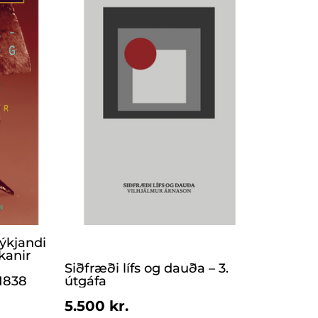
ýkjandi
kanir
Siðfræði lífs og dauða – 3.
1838
útgáfa
5.500 kr.