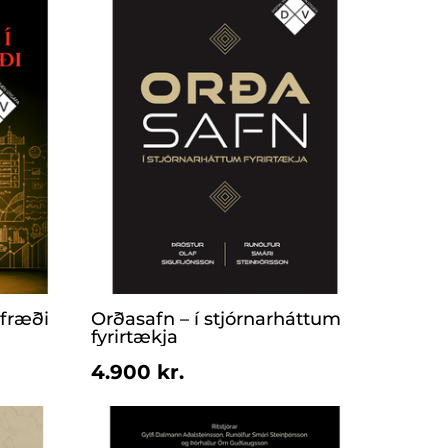
afræði
Orðasafn – í stjórnarháttum
fyrirtækja
4.900 kr.