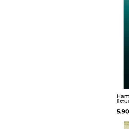
Hamf
list
5.90