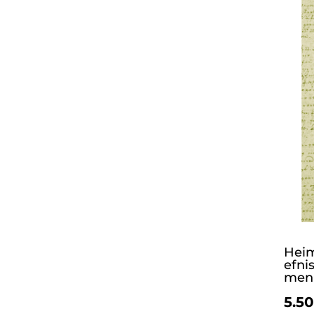
Heim
efni
menn
5.50