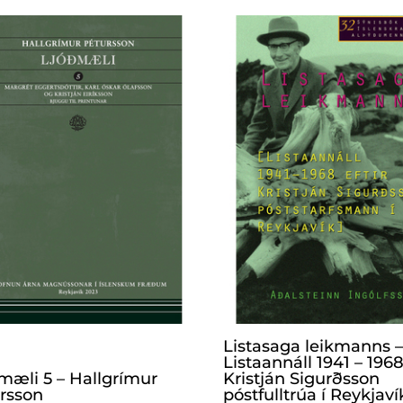
Listasaga leikmanns –
Listaannáll 1941 – 1968
mæli 5 – Hallgrímur
Kristján Sigurðsson
rsson
póstfulltrúa í Reykjaví