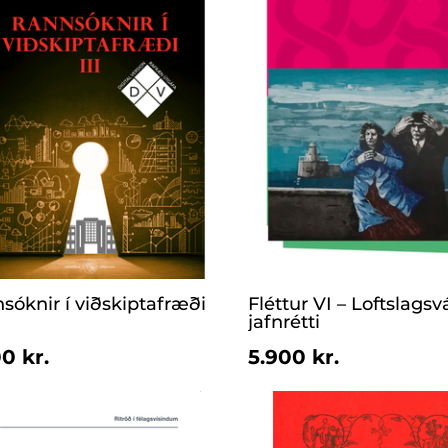
sóknir í viðskiptafræði
Fléttur VI – Loftslagsv
jafnrétti
0 kr.
5.900 kr.