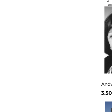
Andv
3.50