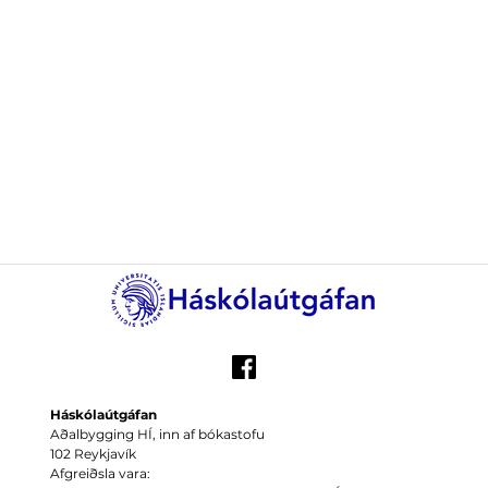
Háskólaútgáfan
Aðalbygging HÍ, inn af bókastofu
102 Reykjavík
Afgreiðsla vara: