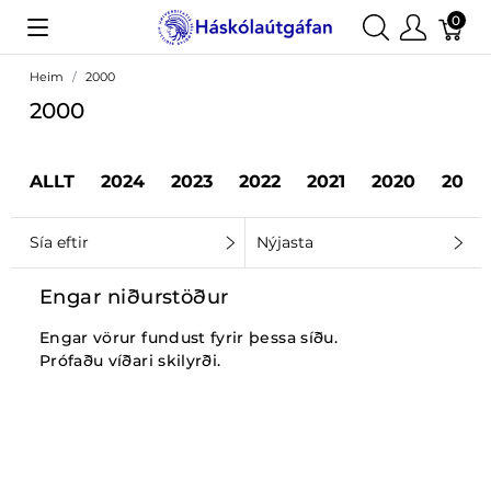
0
Heim
2000
2000
ALLT
2024
2023
2022
2021
2020
2019
Sía eftir
Nýjasta
Engar niðurstöður
Engar vörur fundust fyrir þessa síðu.
Prófaðu víðari skilyrði.