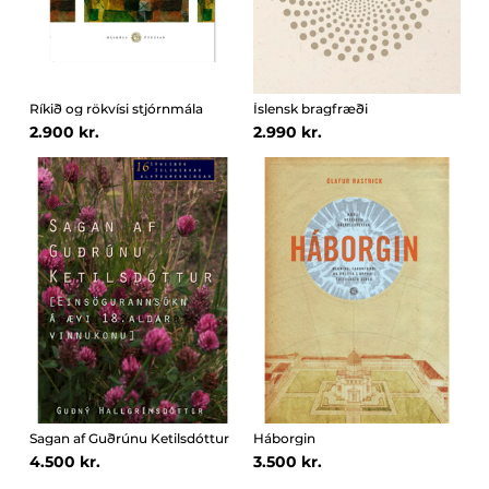
Ríkið og rökvísi stjórnmála
Íslensk bragfræði
2.900 kr.
2.990 kr.
Sagan af Guðrúnu Ketilsdóttur
Háborgin
4.500 kr.
3.500 kr.