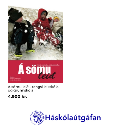
Á sömu leið - tengsl leikskóla
og grunnskóla
4.900 kr.