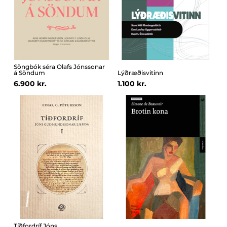
Söngbók séra Ólafs Jónssonar
á Söndum
Lýðræðisvitinn
6.900 kr.
1.100 kr.
Tíðfordríf Jóns