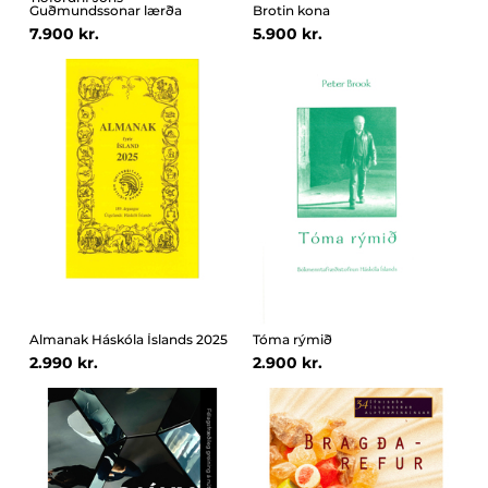
Guðmundssonar lærða
Brotin kona
7.900 kr.
5.900 kr.
Almanak Háskóla Íslands 2025
Tóma rýmið
2.990 kr.
2.900 kr.