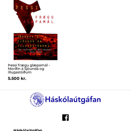
Þessi frægu glæpamál -
Morðin á Sjöundá og
Illugastöðum
5.500 kr.
Háskólaútgáfan