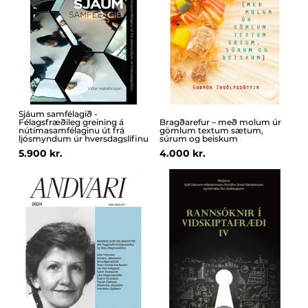
Sjáum samfélagið -
Félagsfræðileg greining á
Bragðarefur – með molum úr
nútímasamfélaginu út frá
gömlum textum sætum,
ljósmyndum úr hversdagslífinu
súrum og beiskum
5.900 kr.
4.000 kr.