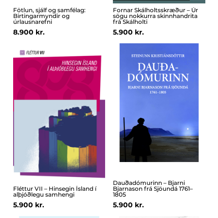
Fötlun, sjálf og samfélag:
Fornar Skálholtsskræður – Úr
Birtingarmyndir og
sögu nokkurra skinnhandrita
úrlausnarefni
frá Skálholti
8.900 kr.
5.900 kr.
Dauðadómurinn – Bjarni
Fléttur VII – Hinsegin Ísland í
Bjarnason frá Sjöundá 1761–
alþjóðlegu samhengi
1805
5.900 kr.
5.900 kr.