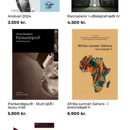
Andvari 2024
Rannsóknir í viðskiptafræði IV
3.500 kr.
4.500 kr.
Parísardepurð - Stutt ljóð í
Afríka sunnan Sahara - í
lausu máli
brennidepli II
5.900 kr.
6.900 kr.