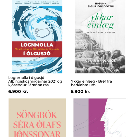
Lognmolla í ólgusjó –
Alþingiskosningarnar 2021 og
Ykkar einlæg - Bréf frá
kjósendur í áranna rás
berklahælum
6.900 kr.
5.900 kr.