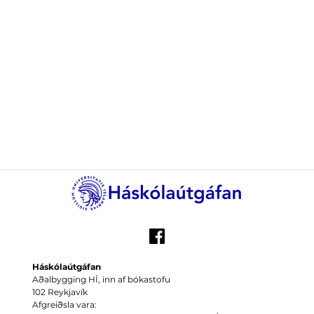
Háskólaútgáfan
Aðalbygging HÍ, inn af bókastofu
102 Reykjavík
Afgreiðsla vara: