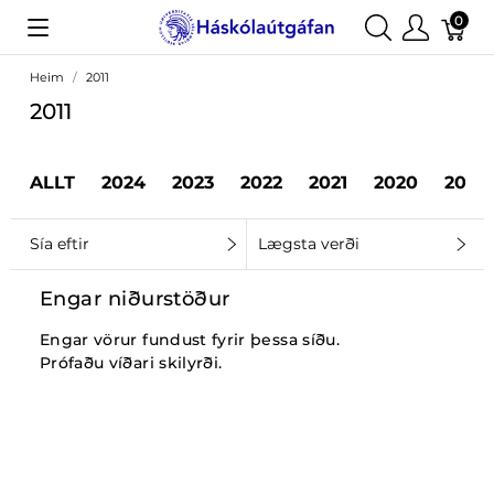
0
Heim
2011
2011
ALLT
2024
2023
2022
2021
2020
2019
Sía eftir
Lægsta verði
Engar niðurstöður
Engar vörur fundust fyrir þessa síðu.
Prófaðu víðari skilyrði.