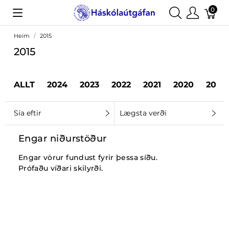
0
Heim
2015
2015
ALLT
2024
2023
2022
2021
2020
2019
Sía eftir
Lægsta verði
Engar niðurstöður
Engar vörur fundust fyrir þessa síðu.
Prófaðu víðari skilyrði.