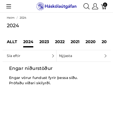
0
Heim
2024
2024
ALLT
2024
2023
2022
2021
2020
2019
Sía eftir
Nýjasta
Engar niðurstöður
Engar vörur fundust fyrir þessa síðu.
Prófaðu víðari skilyrði.