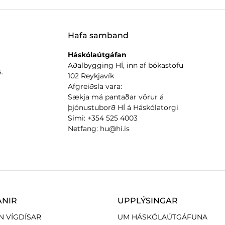
Hafa samband
Háskólaútgáfan
Aðalbygging HÍ, inn af bókastofu
.
102 Reykjavík
Afgreiðsla vara:
Sækja má pantaðar vörur á
þjónustuborð HÍ á Háskólatorgi
Sími: +354 525 4003
Netfang: hu@hi.is
ANIR
UPPLÝSINGAR
N VÍGDÍSAR
UM HÁSKÓLAÚTGÁFUNA