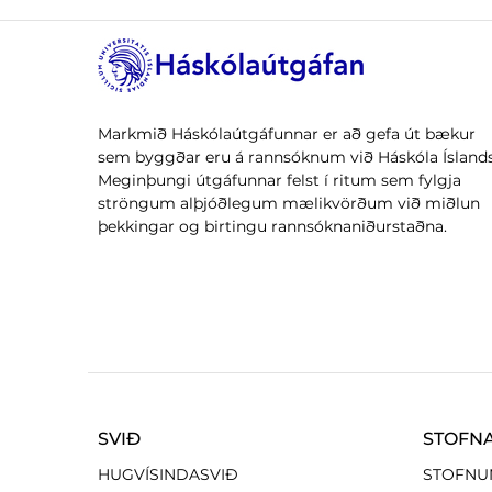
Markmið Háskólaútgáfunnar er að gefa út bækur
sem byggðar eru á rannsóknum við Háskóla Íslands
Meginþungi útgáfunnar felst í ritum sem fylgja
ströngum alþjóðlegum mælikvörðum við miðlun
þekkingar og birtingu rannsóknaniðurstaðna.
SVIÐ
STOFN
HUGVÍSINDASVIÐ
STOFNU