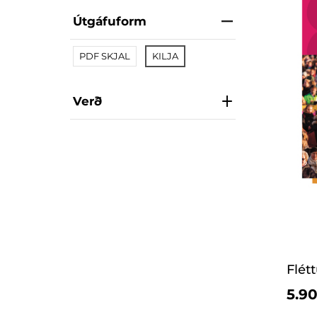
Útgáfuform
PDF SKJAL
KILJA
Verð
Flét
5.90