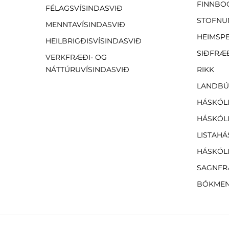
FINNBO
FÉLAGSVÍSINDASVIÐ
STOFNU
MENNTAVÍSINDASVIÐ
HEIMSP
HEILBRIGÐISVÍSINDASVIÐ
SIÐFRÆ
VERKFRÆÐI- OG
NÁTTÚRUVÍSINDASVIÐ
RIKK
LANDBÚ
HÁSKÓLI
HÁSKÓLI
LISTAHÁ
HÁSKÓLI
SAGNFR
BÓKMEN