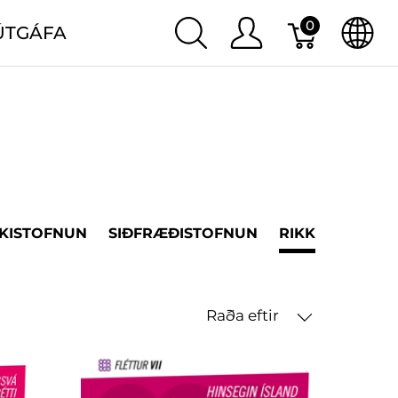
0
ÚTGÁFA
KISTOFNUN
SIÐFRÆÐISTOFNUN
RIKK
LANDB
Raða eftir