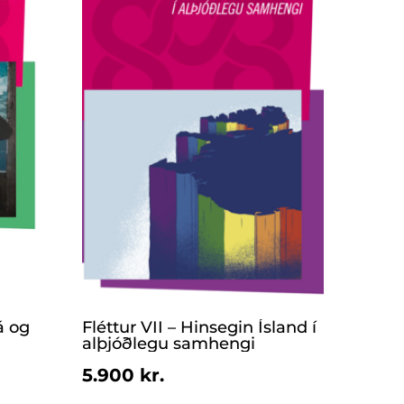
á og
Fléttur VII – Hinsegin Ísland í
alþjóðlegu samhengi
5.900 kr.