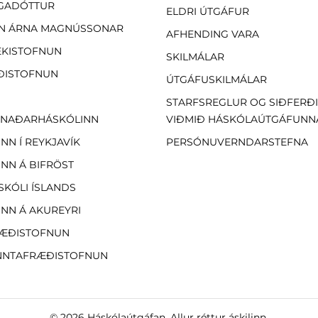
GADÓTTUR
ELDRI ÚTGÁFUR
N ÁRNA MAGNÚSSONAR
AFHENDING VARA
EKISTOFNUN
SKILMÁLAR
ÐISTOFNUN
ÚTGÁFUSKILMÁLAR
STARFSREGLUR OG SIÐFERÐ
NAÐARHÁSKÓLINN
VIÐMIÐ HÁSKÓLAÚTGÁFUNN
NN Í REYKJAVÍK
PERSÓNUVERNDARSTEFNA
NN Á BIFRÖST
SKÓLI ÍSLANDS
NN Á AKUREYRI
ÆÐISTOFNUN
NTAFRÆÐISTOFNUN
© 2026
Háskólaútgáfan
. Allur réttur áskilinn.