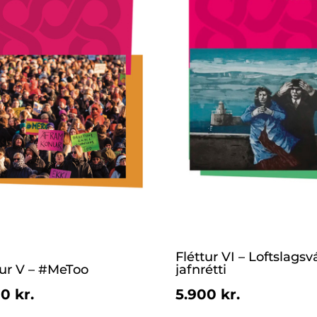
Fléttur VI – Loftslagsv
tur V – #MeToo
jafnrétti
0 kr.
5.900 kr.