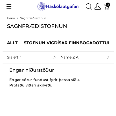
0
Heim
Sagnfræðistofnun
SAGNFRÆÐISTOFNUN
ALLT
STOFNUN VIGDÍSAR FINNBOGADÓTTUR
Sía eftir
Name Z A
Engar niðurstöður
Engar vörur fundust fyrir þessa síðu.
Prófaðu víðari skilyrði.