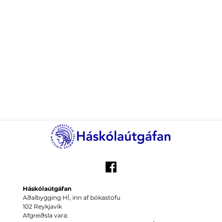
Háskólaútgáfan
Aðalbygging HÍ, inn af bókastofu
102 Reykjavík
Afgreiðsla vara: