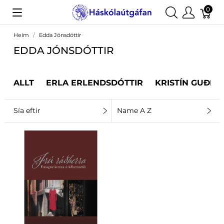
0
Heim
Edda Jónsdóttir
EDDA JÓNSDÓTTIR
ALLT
ERLA ERLENDSDÓTTIR
KRISTÍN GUÐRÚ
Sía eftir
Name A Z