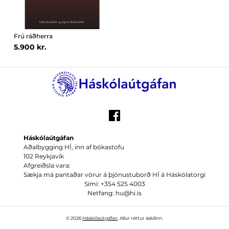
Frú ráðherra
5.900 kr.
Háskólaútgáfan
Aðalbygging HÍ, inn af bókastofu
102 Reykjavík
Afgreiðsla vara:
Sækja má pantaðar vörur á þjónustuborð HÍ á Háskólatorgi
Sími: +354 525 4003
Netfang: hu@hi.is
© 2026
Háskólaútgáfan
. Allur réttur áskilinn.