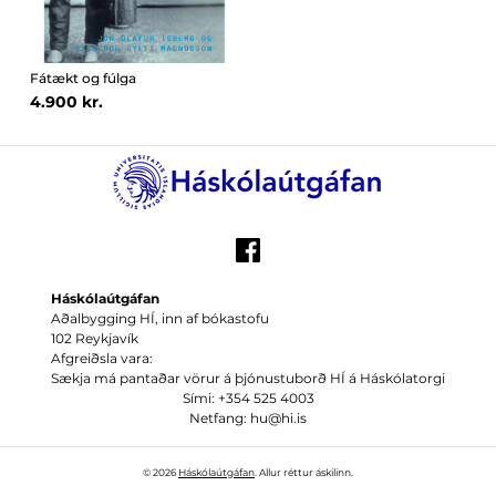
Fátækt og fúlga
4.900 kr.
Háskólaútgáfan
Aðalbygging HÍ, inn af bókastofu
102 Reykjavík
Afgreiðsla vara:
Sækja má pantaðar vörur á þjónustuborð HÍ á Háskólatorgi
Sími: +354 525 4003
Netfang: hu@hi.is
© 2026
Háskólaútgáfan
. Allur réttur áskilinn.