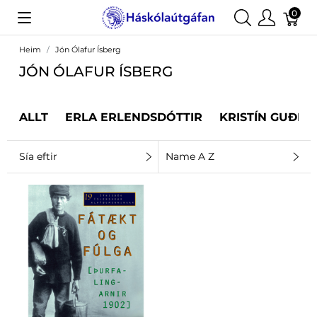
0
Heim
Jón Ólafur Ísberg
JÓN ÓLAFUR ÍSBERG
ALLT
ERLA ERLENDSDÓTTIR
KRISTÍN GUÐRÚ
Sía eftir
Name A Z