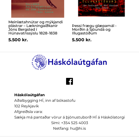
Meinlætahnútar og mýkjandi
plástrar – Lækningaiðkanir
Þessi frægu glæpamál -
Jóns Bergsted í
Morðin á Sjöundá og
Húnavatnssýslu 1828-1838
Illugastöðum
5.500 kr.
5.500 kr.
Háskólaútgáfan
Aðalbygging HÍ, inn af bókastofu
102 Reykjavík
Afgreiðsla vara:
Sækja má pantaðar vörur á þjónustuborð HÍ á Háskólatorgi
Sími: +354 525 4003
Netfang: hu@hi.is