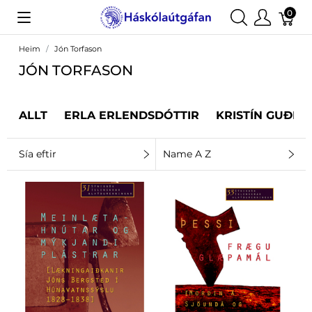
0
Heim
Jón Torfason
JÓN TORFASON
ALLT
ERLA ERLENDSDÓTTIR
KRISTÍN GUÐRÚ
Sía eftir
Name A Z