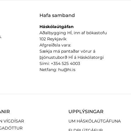
Hafa samband
Háskólaútgáfan
Aðalbygging HÍ, inn af bókastofu
.
102 Reykjavík
Afgreiðsla vara:
Sækja má pantaðar vörur á
þjónustuborð HÍ á Háskólatorgi
Sími: +354 525 4003
Netfang: hu@hi.is
ANIR
UPPLÝSINGAR
N VÍGDÍSAR
UM HÁSKÓLAÚTGÁFUNA
GADÓTTUR
ELDRI ÚTGÁFUR