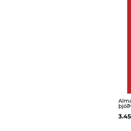
Alma
þjóð
3.45