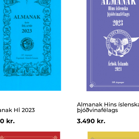
Almanak Hins íslensk
nak HÍ 2023
þjóðvinafélags
0 kr.
3.490 kr.