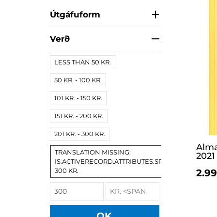
Útgáfuform
Verð
LESS THAN 50 KR.
50 KR. - 100 KR.
101 KR. - 150 KR.
151 KR. - 200 KR.
201 KR. - 300 KR.
Alma
TRANSLATION MISSING:
2021
IS.ACTIVERECORD.ATTRIBUTES.SPREE/PRODUCT.
300 KR.
2.99
OK