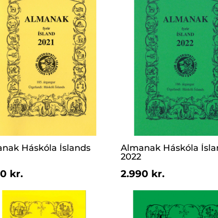
nak Háskóla Íslands
Almanak Háskóla Ísla
2022
MORE_THAN
0 kr.
2.990 kr.