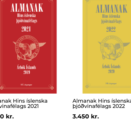
nak Hins íslenska
Almanak Hins íslensk
vinafélags 2021
þjóðvinafélags 2022
0 kr.
3.450 kr.