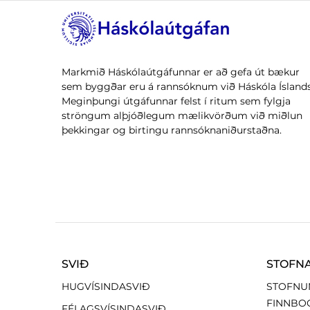
Markmið Háskólaútgáfunnar er að gefa út bækur
sem byggðar eru á rannsóknum við Háskóla Íslands
Meginþungi útgáfunnar felst í ritum sem fylgja
ströngum alþjóðlegum mælikvörðum við miðlun
þekkingar og birtingu rannsóknaniðurstaðna.
SVIÐ
STOFN
HUGVÍSINDASVIÐ
STOFNU
FINNBO
FÉLAGSVÍSINDASVIÐ