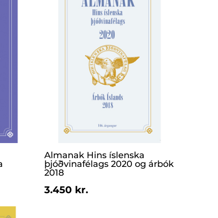
Almanak Hins íslenska
a
þjóðvinafélags 2020 og árbók
2018
3.450 kr.