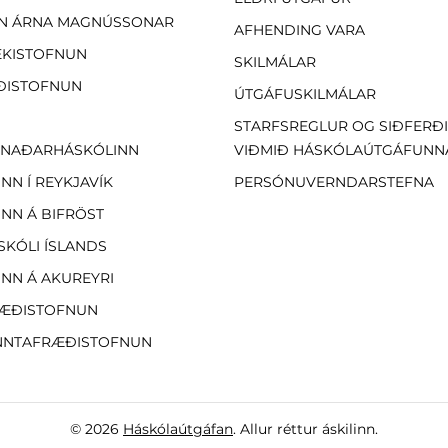
N ÁRNA MAGNÚSSONAR
AFHENDING VARA
EKISTOFNUN
SKILMÁLAR
ÐISTOFNUN
ÚTGÁFUSKILMÁLAR
STARFSREGLUR OG SIÐFERÐ
NAÐARHÁSKÓLINN
VIÐMIÐ HÁSKÓLAÚTGÁFUNN
NN Í REYKJAVÍK
PERSÓNUVERNDARSTEFNA
NN Á BIFRÖST
SKÓLI ÍSLANDS
NN Á AKUREYRI
ÆÐISTOFNUN
NTAFRÆÐISTOFNUN
© 2026
Háskólaútgáfan
. Allur réttur áskilinn.