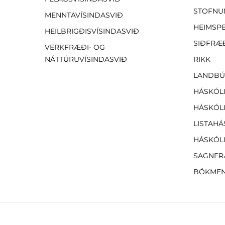
STOFNU
MENNTAVÍSINDASVIÐ
HEIMSP
HEILBRIGÐISVÍSINDASVIÐ
SIÐFRÆ
VERKFRÆÐI- OG
NÁTTÚRUVÍSINDASVIÐ
RIKK
LANDBÚ
HÁSKÓLI
HÁSKÓLI
LISTAHÁ
HÁSKÓLI
SAGNFR
BÓKMEN