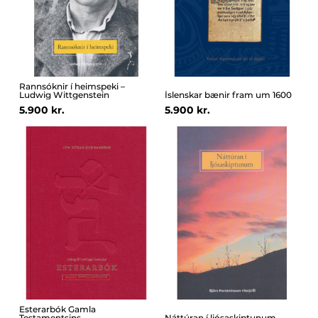
Rannsóknir í heimspeki –
Ludwig Wittgenstein
Íslenskar bænir fram um 1600
5.900 kr.
5.900 kr.
Esterarbók Gamla
Testamentsins
Náttúran í ljósaskiptunum