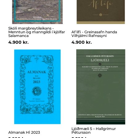
Skóli margbreytileikans -
Menntun og manngildi í kjölfar
Af lífi - Greinasafn handa
Salamanca
Vilhjálmi Rafnssyni
4.900 kr.
4.900 kr.
Ljóðmæli 5 – Hallgrímur
Almanak HÍ 2023
Pétursson