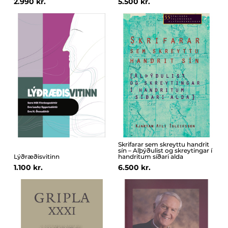
2.990 kr.
5.500 kr.
Skrifarar sem skreyttu handrit
sín – Alþýðulist og skreytingar í
Lýðræðisvitinn
handritum síðari alda
1.100 kr.
6.500 kr.