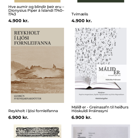
Hve aumir og blindir þeir eru –
Dionysius Piper á Íslandi 1740–
1743
Tvímælis
4.900 kr.
4.900 kr.
Málið er - Greinasafn til heiðurs
Reykholt í ljósi fornleifanna
Höskuldi Þráinssyni
6.900 kr.
6.900 kr.