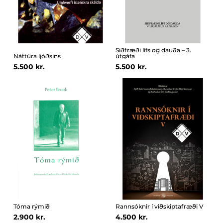
Siðfræði lífs og dauða – 3.
Náttúra ljóðsins
útgáfa
5.500 kr.
5.500 kr.
Tóma rýmið
Rannsóknir í viðskiptafræði V
2.900 kr.
4.500 kr.