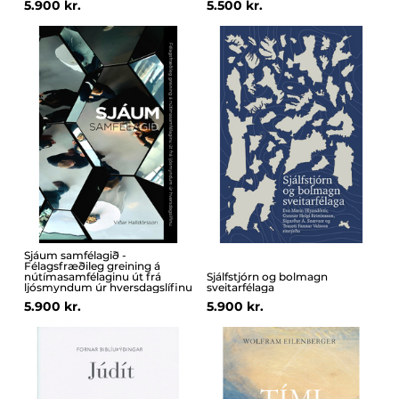
5.900 kr.
5.500 kr.
Sjáum samfélagið -
Félagsfræðileg greining á
nútímasamfélaginu út frá
Sjálfstjórn og bolmagn
ljósmyndum úr hversdagslífinu
sveitarfélaga
5.900 kr.
5.900 kr.