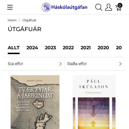
0
Heim
Útgáfuár
ÚTGÁFUÁR
ALLT
2024
2023
2022
2021
2020
2019
Sía eftir
Raða eftir