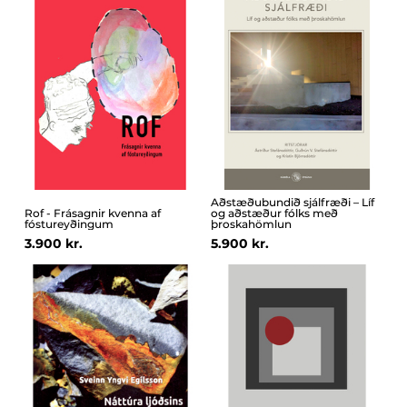
Aðstæðubundið sjálfræði – Líf
Rof - Frásagnir kvenna af
og aðstæður fólks með
fóstureyðingum
þroskahömlun
3.900 kr.
5.900 kr.