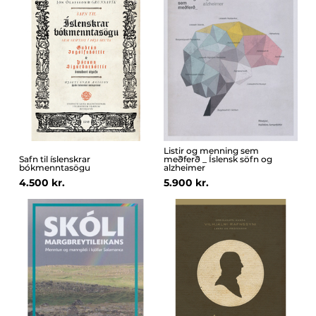
Listir og menning sem
Safn til íslenskrar
meðferð _ Íslensk söfn og
bókmenntasögu
alzheimer
4.500 kr.
5.900 kr.