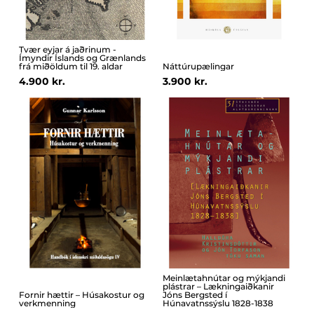
Tvær eyjar á jaðrinum -
Ímyndir Íslands og Grænlands
frá miðöldum til 19. aldar
Náttúrupælingar
4.900 kr.
3.900 kr.
Meinlætahnútar og mýkjandi
plástrar – Lækningaiðkanir
Fornir hættir – Húsakostur og
Jóns Bergsted í
verkmenning
Húnavatnssýslu 1828-1838