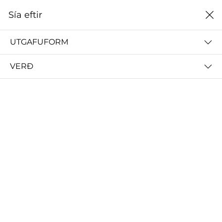
0
Sía eftir
Heim
Félagsvísindasvið
UTGAFUFORM
FÉLAGSVÍSINDASVIÐ
VERÐ
ALLT
FÉLAGSFRÆÐI-, MANNFRÆÐI- OG ÞJÓÐF
Sía eftir
Raða eftir