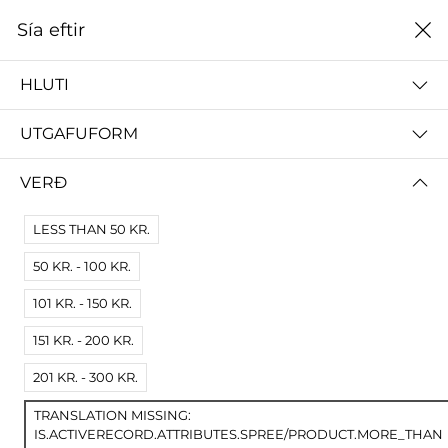
0
Sía eftir
Heim
Útgáfuár
HLUTI
ÚTGÁFUÁR
UTGAFUFORM
ALLT
2024
2023
2022
2021
2020
2019
VERÐ
Sía eftir
Raða eftir
LESS THAN 50 KR.
50 KR. - 100 KR.
101 KR. - 150 KR.
151 KR. - 200 KR.
201 KR. - 300 KR.
TRANSLATION MISSING:
IS.ACTIVERECORD.ATTRIBUTES.SPREE/PRODUCT.MORE_THAN