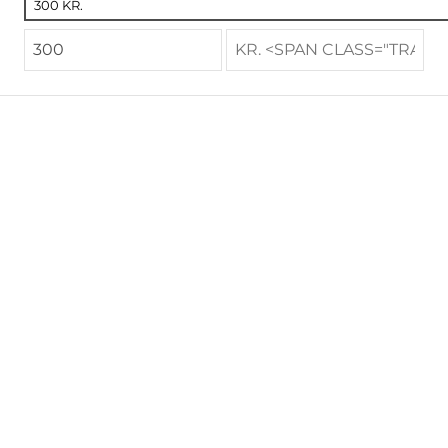
300 KR.
Á fjarlægum ströndum – tengsl
Spánar og íslands í tímans rás
Rannsóknir í viðskiptafræði I
6.900 kr.
4.500 kr.
Gagnfræðakver handa
háskólanemum – 5. útgáfa
Tíðni orða í tali barna
4.490 kr.
5.900 kr.